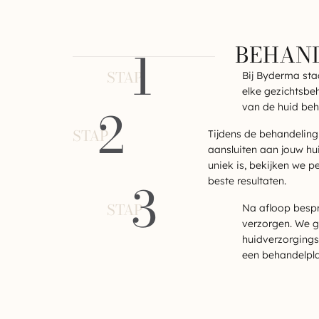
BEHAN
1
STAP
Bij Byderma staa
elke gezichtsbe
2
van de huid beh
STAP
Tijdens de behandeling 
aansluiten aan jouw hu
uniek is, bekijken we p
3
beste resultaten.
STAP
Na afloop bespr
verzorgen. We 
huidverzorgings
een behandelpla