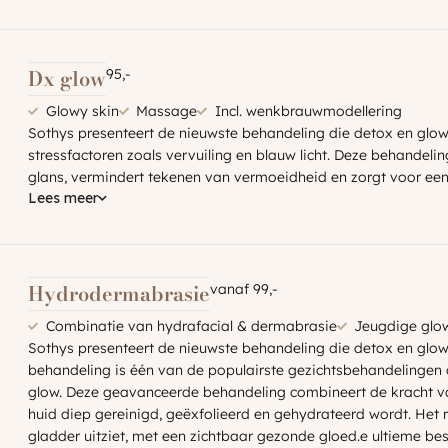
Dx glow
95,-
Glowy skin
Massage
Incl. wenkbrauwmodellering
Sothys presenteert de nieuwste behandeling die detox en glo
stressfactoren zoals vervuiling en blauw licht. Deze behandeling
glans, vermindert tekenen van vermoeidheid en zorgt voor een f
Lees meer
Hydrodermabrasie
vanaf 99,-
Combinatie van hydrafacial & dermabrasie
Jeugdige glo
Sothys presenteert de nieuwste behandeling die detox en gl
behandeling is één van de populairste gezichtsbehandelingen d
glow. Deze geavanceerde behandeling combineert de kracht v
huid diep gereinigd, geëxfolieerd en gehydrateerd wordt. Het re
gladder uitziet, met een zichtbaar gezonde gloed.e ultieme be