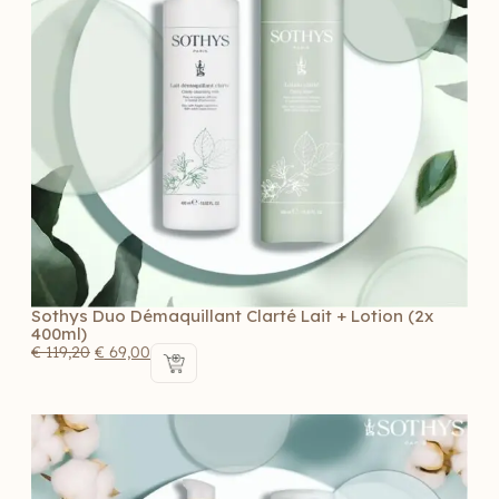
Sothys Duo Démaquillant Clarté Lait + Lotion (2x
400ml)
€
119,20
€
69,00