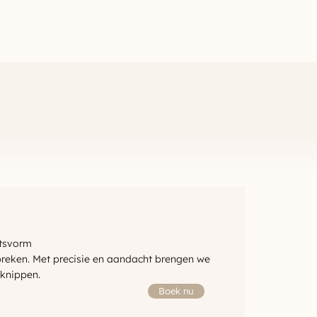
htsvorm
preken. Met precisie en aandacht brengen we
 knippen.
Boek nu