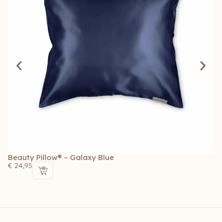
Beauty Pillow® – Galaxy Blue
Be
€
24,95
€