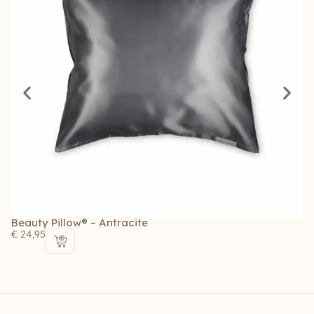
Beauty Pillow® – Antracite
Be
€
24,95
€