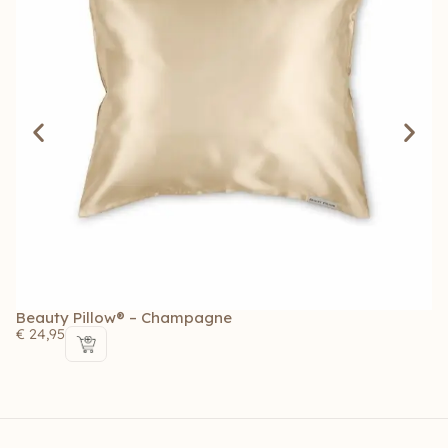
Beauty Pillow® – Champagne
Be
€
24,95
€