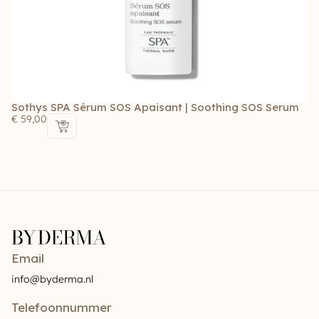
Sothys SPA Sérum SOS Apaisant | Soothing SOS Serum
So
€
59,00
€
Email
info@byderma.nl
Telefoonnummer