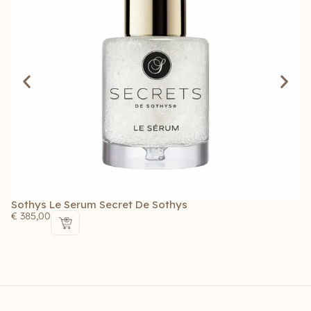
Sothys Le Serum Secret De Sothys
La
L
€
385,00
€