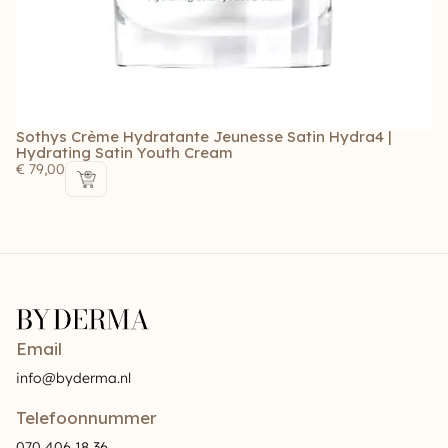
Sothys Crème Hydratante Jeunesse Satin Hydra4 |
S
Hydrating Satin Youth Cream
H
€
79,00
€
Email
info@byderma.nl
Telefoonnummer
070 406 18 36