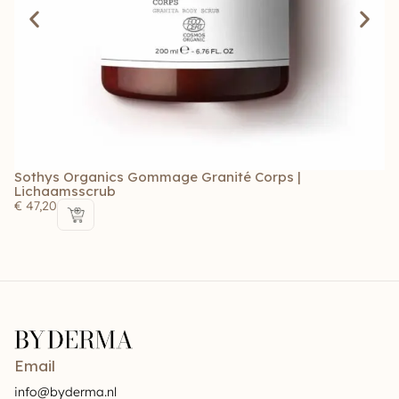
Sothys Organics Gommage Granité Corps |
S
Lichaamsscrub
G
€
47,20
€
Email
info@byderma.nl