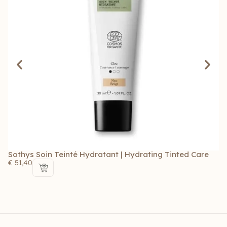
Sothys Soin Teinté Hydratant | Hydrating Tinted Care
So
Ch
€
51,40
€