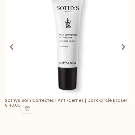
Sothys Soin Correcteur Anti-Cernes | Dark Circle Eraser
So
H
€
40,00
€