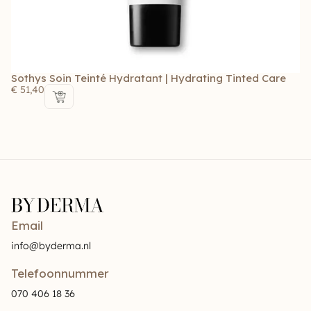
Sothys Soin Teinté Hydratant | Hydrating Tinted Care
So
Ch
€
51,40
€
Email
info@byderma.nl
Telefoonnummer
070 406 18 36