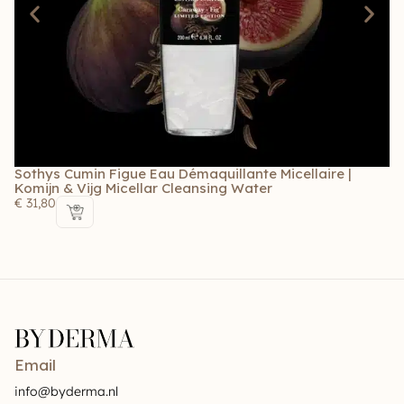
Sothys Cumin Figue Eau Démaquillante Micellaire |
S
Komijn & Vijg Micellar Cleansing Water
L
€
31,80
€
Email
info@byderma.nl