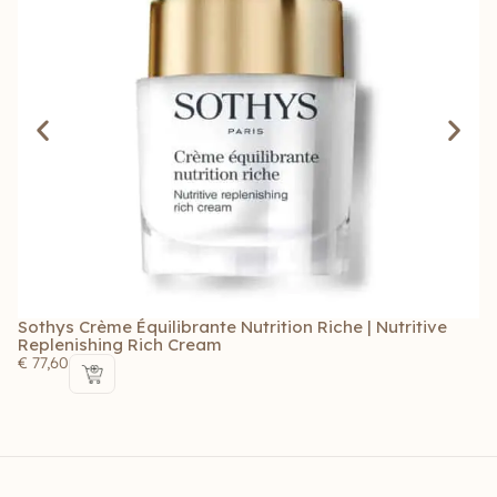
Sothys Crème Équilibrante Nutrition Riche | Nutritive
So
Replenishing Rich Cream
Nu
€
77,60
€