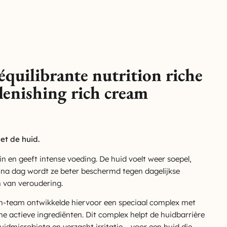
quilibrante nutrition riche
plenishing rich cream
t de huid.
in en geeft intense voeding. De huid voelt weer soepel,
 na dag wordt ze beter beschermd tegen dagelijkse
n van veroudering.
-team ontwikkelde hiervoor een speciaal complex met
he actieve ingrediënten. Dit complex helpt de huidbarrière
uidmicrobiota en verzacht irritatie – voor een huid die