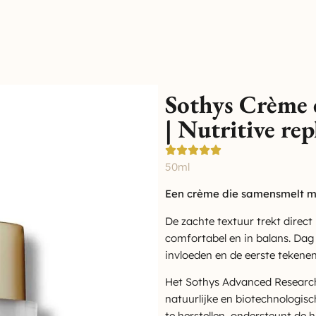
Sothys Crème é
| Nutritive re
50ml
Een crème die samensmelt me
De zachte textuur trekt direct 
comfortabel en in balans. Dag
invloeden en de eerste tekene
Het Sothys Advanced Research
natuurlijke en biotechnologisc
te herstellen, ondersteunt de h