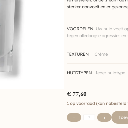
sterker aanvoelt en er gezonder
VOORDELEN
Uw huid voelt o
tegen alledaagse agressies en
TEXTUREN
Crème
HUIDTYPEN
Ieder huidtype
€
77,60
1 op voorraad (kan nabesteld
Toe
-
+