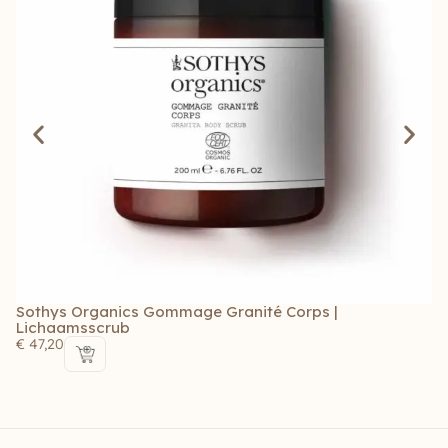
Sothys Organics Gommage Granité Corps |
S
Lichaamsscrub
G
€
47,20
€