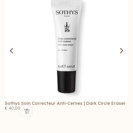
Sothys Soin Correcteur Anti-Cernes | Dark Circle Eraser
S
€
40,00
€