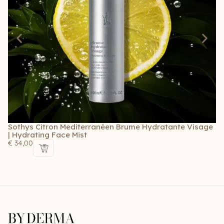
Sothys Citron Mediterranéen Brume Hydratante Visage
S
| Hydrating Face Mist
2-
€
34,00
€