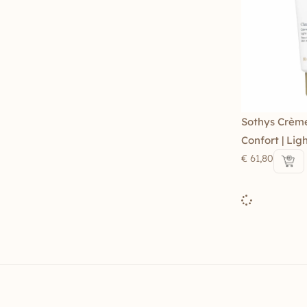
Sothys Crème
Confort | Li
€
61,80