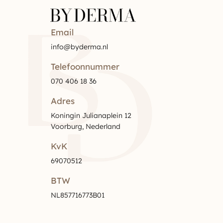
Email
info@byderma.nl
Telefoonnummer
070 406 18 36
Adres
Koningin Julianaplein 12
Voorburg, Nederland
KvK
69070512
BTW
NL857716773B01