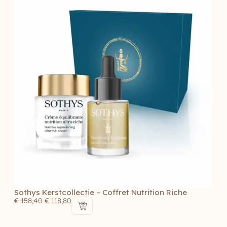
Sothys Kerstcollectie – Coffret Nutrition Riche
€
158,40
€
118,80