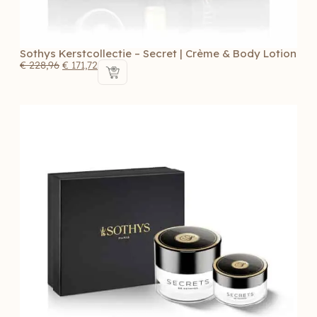
Sothys Kerstcollectie – Secret | Crème & Body Lotion
€
228,96
€
171,72