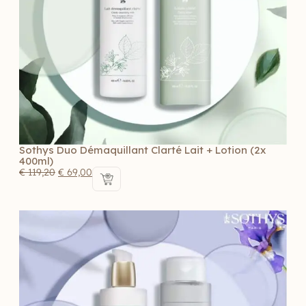
Sothys Duo Démaquillant Clarté Lait + Lotion (2x
400ml)
€
119,20
€
69,00