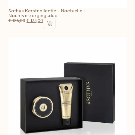
Sothys Kerstcollectie – Noctuelle |
Nachtverzorgingsduo
€
186,00
€
135,00