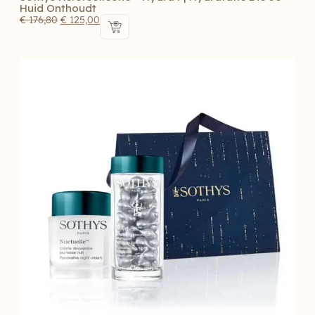
Huid Onthoudt
€
176,80
€
125,00